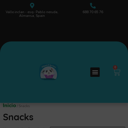
Valle inclan - esq- Pablo neruda,
688 70 65 76
Almansa, Spain
0
Inicio
/ Snacks
Snacks