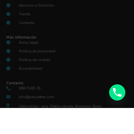
Servicios a Domicilio
Tienda
Contacto
Más información
Aviso legal
Política de privacidad
Política de cookies
Accesibilidad
Contacto
688 70 65 76
info@peludetes.com
Valle inclan - esq- Pablo neruda, Almansa, Spain