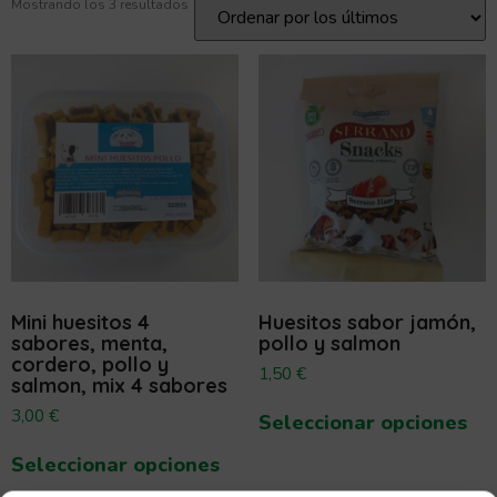
Mostrando los 3 resultados
Mini huesitos 4
Huesitos sabor jamón,
sabores, menta,
pollo y salmon
cordero, pollo y
1,50
€
salmon, mix 4 sabores
3,00
€
Seleccionar opciones
Seleccionar opciones