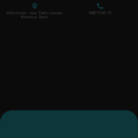
Valle inclan - esq- Pablo neruda,
688 70 65 76
Almansa, Spain