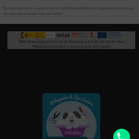
Se recomienda al Usuario revisar periódicamente esta página para conocer
las actualizaciones más recientes.
Web financiada por la Unión Europea a través de los fondos
"NextGenerationEU" y el programa Kit Digital.